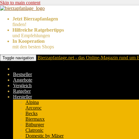
Skip to main content
Jetzt Bierzapfanlagen
finden!
Hilfreiche Ratgebertipps
und Empfehlungen
In Kooperation
mit den besten Shops
Bierzapfanlage.net - das Online-Magazin rund um 
Toggle navigation
Bestseller
Angebote
Vergleich
Ratgeber
Hersteller
Alpina
Arcoroc
Becks
Biermaxx
Bitburger
Clatronic
Domestic by Mäser