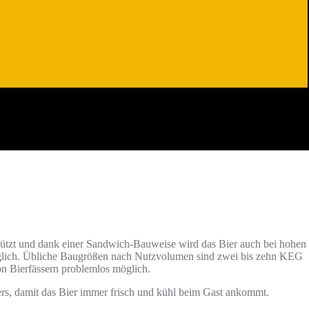
hützt und dank einer Sandwich-Bauweise wird das Bier auch bei hohen
möglich. Übliche Baugrößen nach Nutzvolumen sind zwei bis zehn KEG
von Bierfässern problemlos möglich.
ers, damit das Bier immer frisch und kühl beim Gast ankommt.