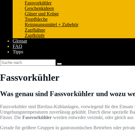
Fassvorkühler
Geschenkideen
Gläser und Krüge
Tropfbleche
Reinigungsmittel + Zubehör
Zapfhähne
Zapfköpfe
Glossar
FAQ
Tipps
Fassvorkühler
Was genau sind Fassvorkühler und wozu wer
Fassvorkühler sind Bierfass-Kühlanlagen, vorwiegend für den Einsatz
Umgebungstemperaturen zuverlässig gekühlt. Durch diese spezielle Ba
Fässer. Die
Fassvorkühler
werden entweder verzinkt, oder gleich aus E
Gerade für größere Gruppen in gastronomischen Betrieben oder private