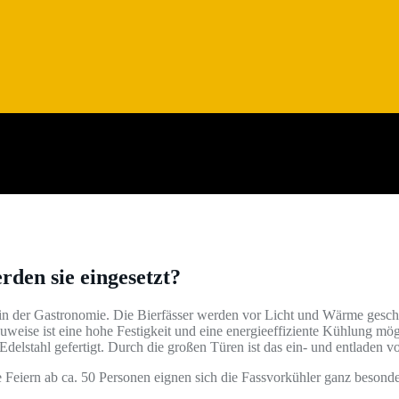
den sie eingesetzt?
 in der Gastronomie. Die Bierfässer werden vor Licht und Wärme gesc
uweise ist eine hohe Festigkeit und eine energieeffiziente Kühlung 
delstahl gefertigt. Durch die großen Türen ist das ein- und entladen 
 Feiern ab ca. 50 Personen eignen sich die Fassvorkühler ganz besond