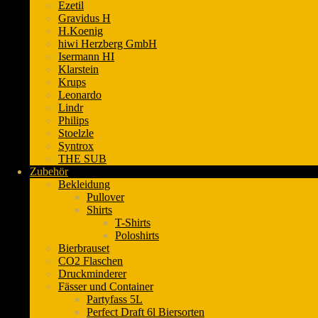
Ezetil
Gravidus H
H.Koenig
hiwi Herzberg GmbH
Isermann HI
Klarstein
Krups
Leonardo
Lindr
Philips
Stoelzle
Syntrox
THE SUB
Zubehör
Bekleidung
Pullover
Shirts
T-Shirts
Poloshirts
Bierbrauset
CO2 Flaschen
Druckminderer
Fässer und Container
Partyfass 5L
Perfect Draft 6l Biersorten