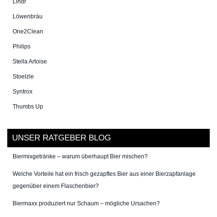
Lindr
Löwenbräu
One2Clean
Philips
Stella Artoise
Stoelzle
Syntrox
Thumbs Up
UNSER RATGEBER BLOG
Biermixgetränke – warum überhaupt Bier mischen?
Welche Vorteile hat ein frisch gezapftes Bier aus einer Bierzapfanlage
gegenüber einem Flaschenbier?
Biermaxx produziert nur Schaum – mögliche Ursachen?