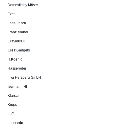
Domestic by Mäser
Ezetil
Fass-Frisch
Franziskaner
Gravidus H
GreatGadgets
H.Koenig
Hasseröder
hiwi Herzberg GmbH
Isermann HI
Klarstein
Krups
Leffe
Leonardo