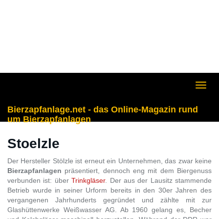
Skip
to
main
content
Toggl
navig
Bierzapfanlage.net - das Online-Magazin rund
um Bierzapfanlagen
Stoelzle
Der Hersteller Stölzle ist erneut ein Unternehmen, das zwar keine
Bierzapfanlagen
präsentiert, dennoch eng mit dem Biergenuss
verbunden ist: über
Trinkgläser
. Der aus der Lausitz stammende
Betrieb wurde in seiner Urform bereits in den 30er Jahren des
vergangenen Jahrhunderts gegründet und zählte mit zur
Glashüttenwerke Weißwasser AG. Ab 1960 gelang es, Becher