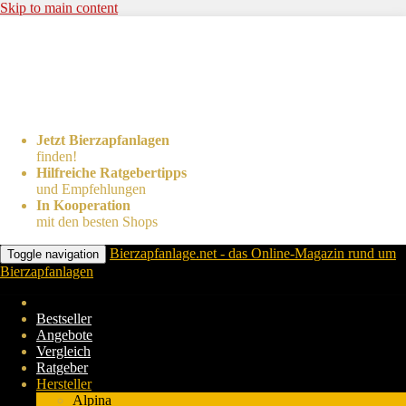
Skip to main content
Jetzt Bierzapfanlagen
finden!
Hilfreiche Ratgebertipps
und Empfehlungen
In Kooperation
mit den besten Shops
Bierzapfanlage.net - das Online-Magazin rund um
Toggle navigation
Bierzapfanlagen
Bestseller
Angebote
Vergleich
Ratgeber
Hersteller
Alpina