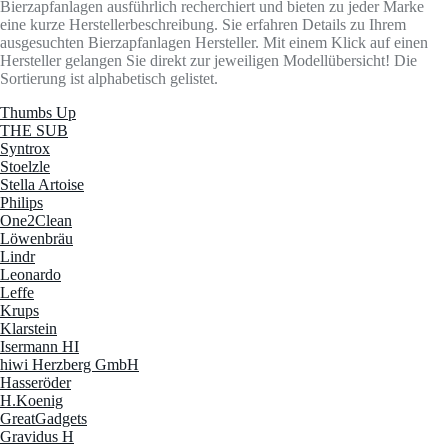
Bierzapfanlagen ausführlich recherchiert und bieten zu jeder Marke
eine kurze Herstellerbeschreibung. Sie erfahren Details zu Ihrem
ausgesuchten Bierzapfanlagen Hersteller. Mit einem Klick auf einen
Hersteller gelangen Sie direkt zur jeweiligen Modellübersicht! Die
Sortierung ist alphabetisch gelistet.
Thumbs Up
THE SUB
Syntrox
Stoelzle
Stella Artoise
Philips
One2Clean
Löwenbräu
Lindr
Leonardo
Leffe
Krups
Klarstein
Isermann HI
hiwi Herzberg GmbH
Hasseröder
H.Koenig
GreatGadgets
Gravidus H