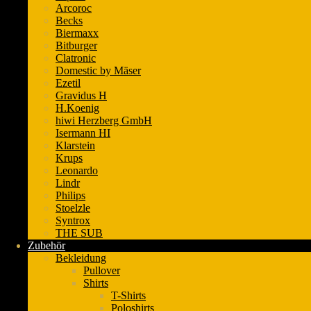
Arcoroc
Becks
Biermaxx
Bitburger
Clatronic
Domestic by Mäser
Ezetil
Gravidus H
H.Koenig
hiwi Herzberg GmbH
Isermann HI
Klarstein
Krups
Leonardo
Lindr
Philips
Stoelzle
Syntrox
THE SUB
Zubehör
Bekleidung
Pullover
Shirts
T-Shirts
Poloshirts