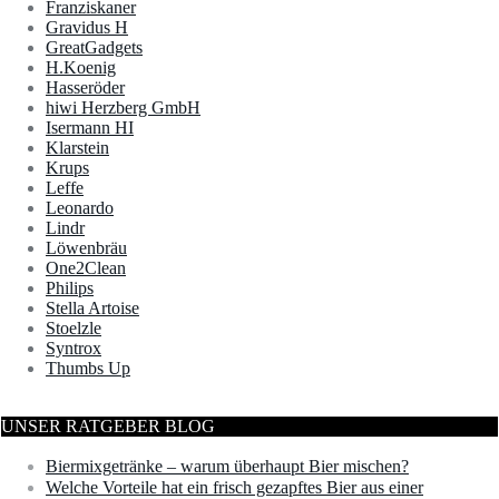
Franziskaner
Gravidus H
GreatGadgets
H.Koenig
Hasseröder
hiwi Herzberg GmbH
Isermann HI
Klarstein
Krups
Leffe
Leonardo
Lindr
Löwenbräu
One2Clean
Philips
Stella Artoise
Stoelzle
Syntrox
Thumbs Up
UNSER RATGEBER BLOG
Biermixgetränke – warum überhaupt Bier mischen?
Welche Vorteile hat ein frisch gezapftes Bier aus einer