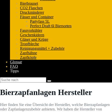
Bierbrauset
CO2 Flaschen
Druckminderer
Fässer und Container
Partyfass 5L
Perfect Draft 6l Biersorten
Fassvorkühler
Geschenkideen
Gläser und Krüge
Tropfbleche
Reinigungsmittel + Zubehör
Zapfhähne
Zapfköpfe
Glossar
FAQ
Tipps
Bierzapfanlagen Hersteller
Hier finden Sie eine Übersicht der Hersteller, welche Bierzapfanlagen
oder Zapfanlagenzubehör anbieten. Wir haben die Hersteller von