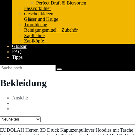
Perfect Draft 6l Biersorten
Fassvorkühler
Geschenkideen
Gläser und Krüge
Tropfbleche
Reinigungsmittel + Zubehör
Zapfhähne
Zapfköpfe
Glossar
FAQ
Tipps
Bekleidung
Ansicht:
EUDOLAH Herren 3D Druck Kaputzenpullover Hoodies mit Tasche