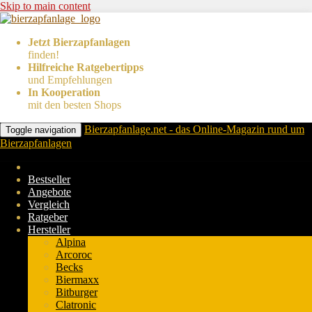
Skip to main content
Jetzt Bierzapfanlagen
finden!
Hilfreiche Ratgebertipps
und Empfehlungen
In Kooperation
mit den besten Shops
Bierzapfanlage.net - das Online-Magazin rund um
Toggle navigation
Bierzapfanlagen
Bestseller
Angebote
Vergleich
Ratgeber
Hersteller
Alpina
Arcoroc
Becks
Biermaxx
Bitburger
Clatronic