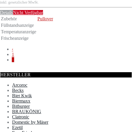
inkl. gesetzlicher MwSt.
Details
Nicht Verfügbar
Zubehör
Pullover
Füllstandsanzeige
Temperaturanzeige
Frischeanzeige
‹
1
2
HERSTELLER
Arcoroc
Becks
Bier Kwik
Biermaxx
Bitburger
BRAUKÖNIG
Clatronic
Domestic by Mäser
Ezetil