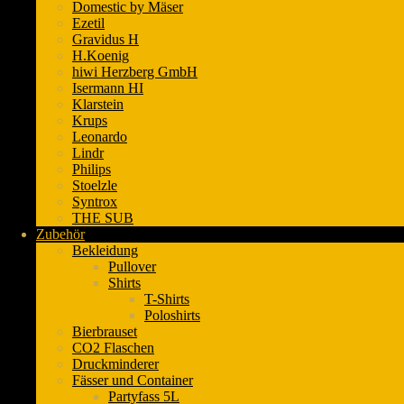
Domestic by Mäser
Ezetil
Gravidus H
H.Koenig
hiwi Herzberg GmbH
Isermann HI
Klarstein
Krups
Leonardo
Lindr
Philips
Stoelzle
Syntrox
THE SUB
Zubehör
Bekleidung
Pullover
Shirts
T-Shirts
Poloshirts
Bierbrauset
CO2 Flaschen
Druckminderer
Fässer und Container
Partyfass 5L