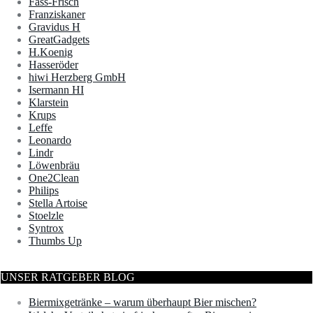
Fass-Frisch
Franziskaner
Gravidus H
GreatGadgets
H.Koenig
Hasseröder
hiwi Herzberg GmbH
Isermann HI
Klarstein
Krups
Leffe
Leonardo
Lindr
Löwenbräu
One2Clean
Philips
Stella Artoise
Stoelzle
Syntrox
Thumbs Up
UNSER RATGEBER BLOG
Biermixgetränke – warum überhaupt Bier mischen?