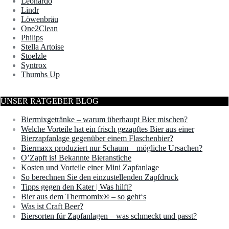
Leonardo
Lindr
Löwenbräu
One2Clean
Philips
Stella Artoise
Stoelzle
Syntrox
Thumbs Up
UNSER RATGEBER BLOG
Biermixgetränke – warum überhaupt Bier mischen?
Welche Vorteile hat ein frisch gezapftes Bier aus einer
Bierzapfanlage gegenüber einem Flaschenbier?
Biermaxx produziert nur Schaum – mögliche Ursachen?
O’Zapft is! Bekannte Bieranstiche
Kosten und Vorteile einer Mini Zapfanlage
So berechnen Sie den einzustellenden Zapfdruck
Tipps gegen den Kater | Was hilft?
Bier aus dem Thermomix® – so geht‘s
Was ist Craft Beer?
Biersorten für Zapfanlagen – was schmeckt und passt?