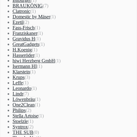
Bitburger
(1)
BRAUKÖNIG
(7)
Clatronic
(1)
Domestic by Mäser
(1)
Ezetil
(2)
Fass-Frisch
(1)
Franziskaner
(1)
Gravidus H
(1)
GreatGadgets
(1)
H.Koenig
(1)
Hasseröder
(1)
hiwi Herzberg GmbH
(1)
Isermann HI
(1)
Klarstein
(1)
Krups
(3)
Leffe
(1)
Leonardo
(1)
Lindr
(7)
Löwenbräu
(1)
One2Clean
(1)
Philips
(2)
Stella Artoise
(1)
Stoelzle
(1)
Syntrox
(2)
THE SUB
(0)