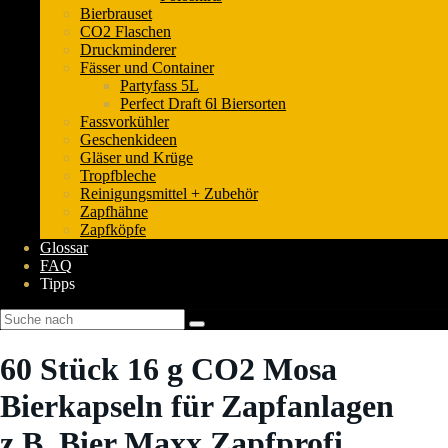
Bierbrauset
CO2 Flaschen
Druckminderer
Fässer und Container
Partyfass 5L
Perfect Draft 6l Biersorten
Fassvorkühler
Geschenkideen
Gläser und Krüge
Tropfbleche
Reinigungsmittel + Zubehör
Zapfhähne
Zapfköpfe
Glossar
FAQ
Tipps
60 Stück 16 g CO2 Mosa
Bierkapseln für Zapfanlagen
z.B. Bier Maxx Zapfprofi