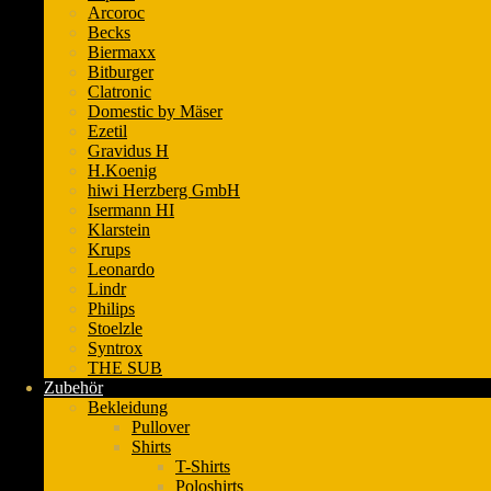
Arcoroc
Becks
Biermaxx
Bitburger
Clatronic
Domestic by Mäser
Ezetil
Gravidus H
H.Koenig
hiwi Herzberg GmbH
Isermann HI
Klarstein
Krups
Leonardo
Lindr
Philips
Stoelzle
Syntrox
THE SUB
Zubehör
Bekleidung
Pullover
Shirts
T-Shirts
Poloshirts