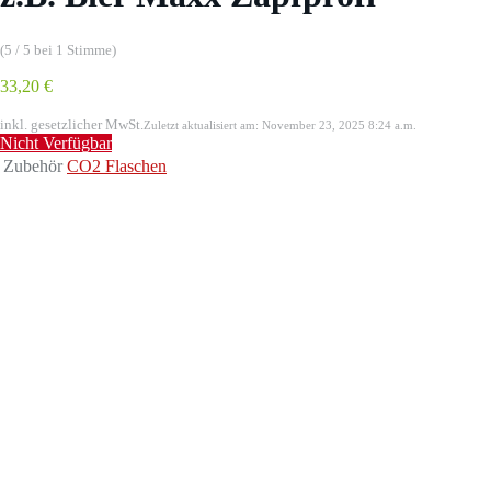
(5 / 5 bei 1 Stimme)
33,20 €
inkl. gesetzlicher MwSt.
Zuletzt aktualisiert am: November 23, 2025 8:24 a.m.
Nicht Verfügbar
Zubehör
CO2 Flaschen