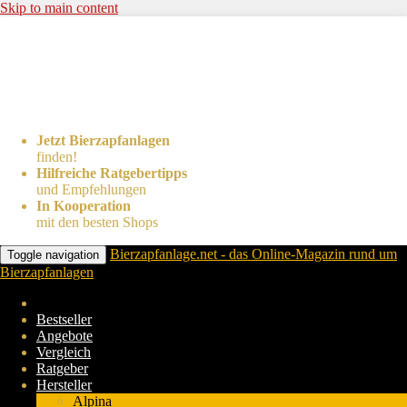
Skip to main content
Jetzt Bierzapfanlagen
finden!
Hilfreiche Ratgebertipps
und Empfehlungen
In Kooperation
mit den besten Shops
Bierzapfanlage.net - das Online-Magazin rund um
Toggle navigation
Bierzapfanlagen
Bestseller
Angebote
Vergleich
Ratgeber
Hersteller
Alpina