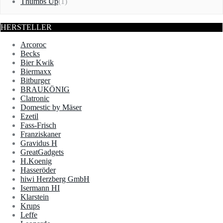
Thumbs Up
(1)
HERSTELLER
Arcoroc
Becks
Bier Kwik
Biermaxx
Bitburger
BRAUKÖNIG
Clatronic
Domestic by Mäser
Ezetil
Fass-Frisch
Franziskaner
Gravidus H
GreatGadgets
H.Koenig
Hasseröder
hiwi Herzberg GmbH
Isermann HI
Klarstein
Krups
Leffe