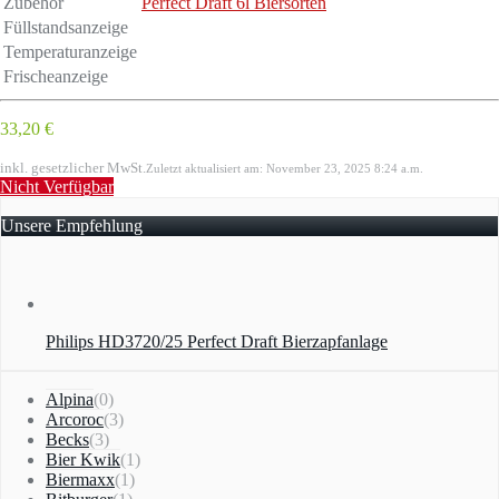
Zubehör
Perfect Draft 6l Biersorten
Füllstandsanzeige
Temperaturanzeige
Frischeanzeige
33,20 €
inkl. gesetzlicher MwSt.
Zuletzt aktualisiert am: November 23, 2025 8:24 a.m.
Nicht Verfügbar
Unsere Empfehlung
Philips HD3720/25 Perfect Draft Bierzapfanlage
Alpina
(0)
Arcoroc
(3)
Becks
(3)
Bier Kwik
(1)
Biermaxx
(1)