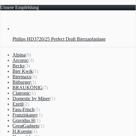
Unsere Empfehlung
Philips HD3720/25 Perfect Draft Bierzapfanlage
Alpina
(0)
Arcoroc
(3)
Becks
(3)
Bier Kwik
(1)
Biermaxx
(1)
Bitburger
(1)
BRAUKÖNIG
(7)
Clatronic
(1)
Domestic by Mäser
(1)
Ezetil
(2)
Fass-Frisch
(1)
Franziskaner
(1)
Gravidus H
(1)
GreatGadgets
(1)
H.Koenig
(1)