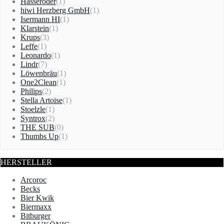
Hasseröder
(1)
hiwi Herzberg GmbH
(1)
Isermann HI
(1)
Klarstein
(1)
Krups
(3)
Leffe
(1)
Leonardo
(1)
Lindr
(7)
Löwenbräu
(1)
One2Clean
(1)
Philips
(2)
Stella Artoise
(1)
Stoelzle
(1)
Syntrox
(2)
THE SUB
(0)
Thumbs Up
(1)
HERSTELLER
Arcoroc
Becks
Bier Kwik
Biermaxx
Bitburger