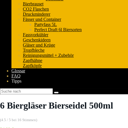
Bierbrauset
CO2 Flaschen
Druckminderer
Fässer und Container
Partyfass 5L
Perfect Draft 6l Biersorten
Fassvorkühler
Geschenkideen
Gläser und Krüge
Tropfbleche
Reinigungsmittel + Zubehör
Zapfhähne
Zapfköpfe
Glossar
FAQ
Tipps
6 Biergläser Bierseidel 500ml
(4.5 / 5 bei 16 Stimmen)