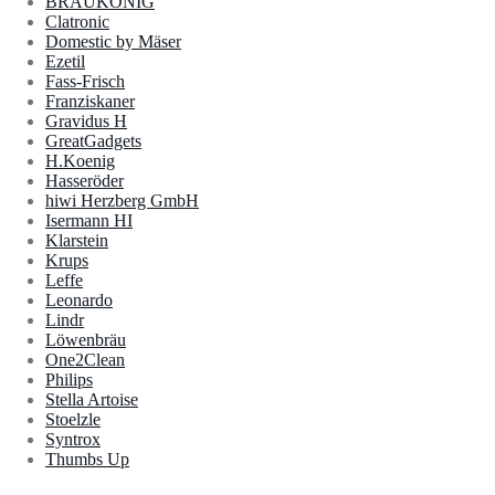
BRAUKÖNIG
Clatronic
Domestic by Mäser
Ezetil
Fass-Frisch
Franziskaner
Gravidus H
GreatGadgets
H.Koenig
Hasseröder
hiwi Herzberg GmbH
Isermann HI
Klarstein
Krups
Leffe
Leonardo
Lindr
Löwenbräu
One2Clean
Philips
Stella Artoise
Stoelzle
Syntrox
Thumbs Up