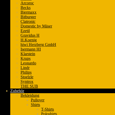
Arcoroc
Becks
Biermaxx
Bitburger
Clatronic
Domestic by Mäser
Ezetil
Gravidus H
H.Koenig
hiwi Herzberg GmbH
Isermann HI
Klarstein
Krups
Leonardo
Lindr
Philips
Stoelzle
Syntrox
THE SUB
Zubehör
Bekleidung
Pullover
Shirts
T-Shirts
Poloshirts